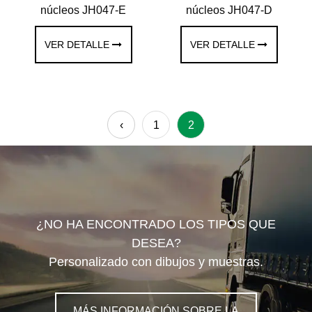
núcleos JH047-E
núcleos JH047-D
VER DETALLE
VER DETALLE
‹
1
2
¿NO HA ENCONTRADO LOS TIPOS QUE
DESEA?
Personalizado con dibujos y muestras.
MÁS INFORMACIÓN SOBRE LA