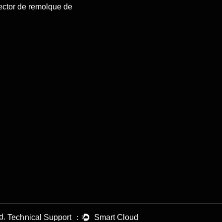
ector de remolque de
td.