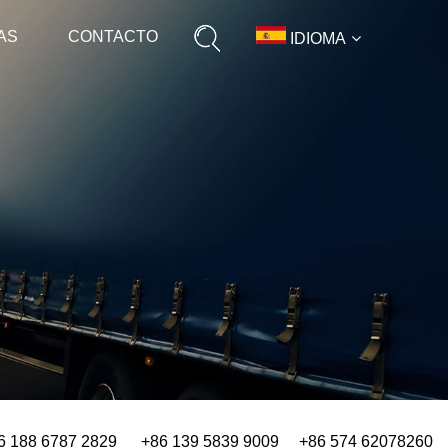
AS
CONTACTO
IDIOMA
6 188 6787 2829 +86 139 5839 9009 +86 574 62078260