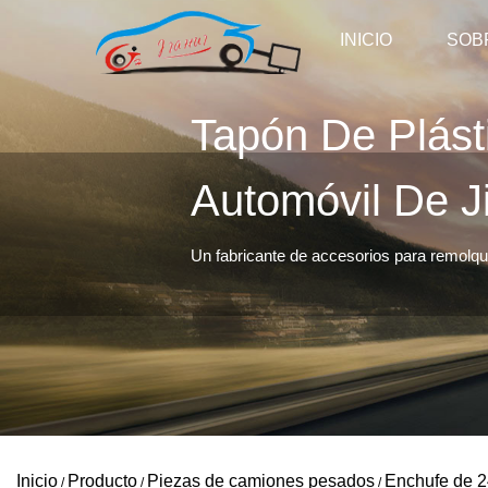
INICIO
SOB
Tapón De Plást
Automóvil De J
Un fabricante de accesorios para remolque
Inicio
Producto
Piezas de camiones pesados
Enchufe de 2
/
/
/