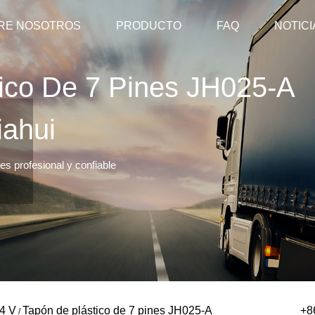
RE NOSOTROS
PRODUCTO
FAQ
NOTICI
ico De 7 Pines JH025-A
iahui
s profesional y confiable
4 V
Tapón de plástico de 7 pines JH025-A
+8
/