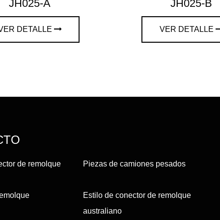
JH025-A
JH025-B
VER DETALLE
VER DETALLE
CTO
ector de remolque
Piezas de camiones pesados
remolque
Estilo de conector de remolque
australiano