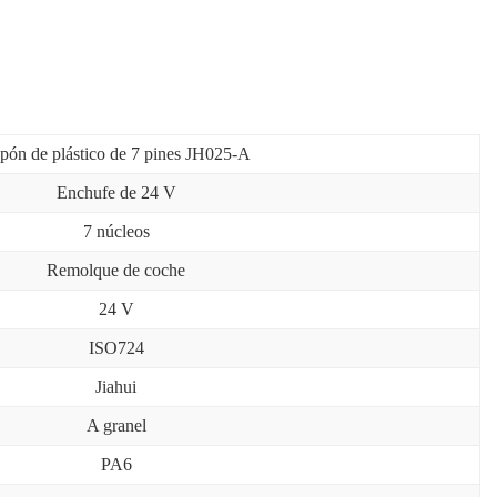
pón de plástico de 7 pines JH025-A
Enchufe de 24 V
7 núcleos
Remolque de coche
24 V
ISO724
Jiahui
A granel
PA6