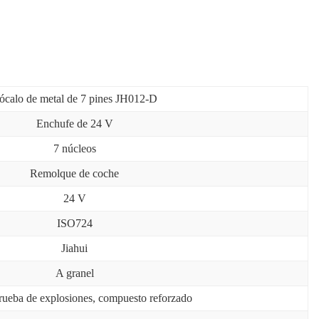
ócalo de metal de 7 pines JH012-D
Enchufe de 24 V
7 núcleos
Remolque de coche
24 V
ISO724
Jiahui
A granel
rueba de explosiones, compuesto reforzado