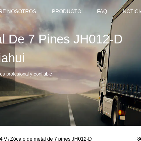
RE NOSOTROS
PRODUCTO
FAQ
NOTICI
l De 7 Pines JH012-D
iahui
s profesional y confiable
4 V
Zócalo de metal de 7 pines JH012-D
+8
/