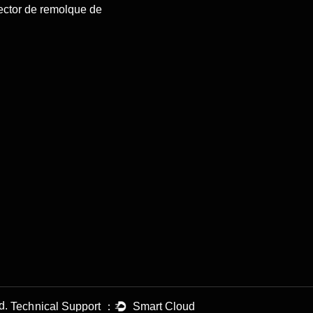
ector de remolque de
td.