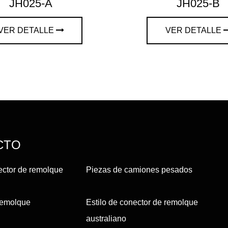
JH025-A
JH025-B
VER DETALLE
VER DETALLE
CTO
ector de remolque
Piezas de camiones pesados
remolque
Estilo de conector de remolque
australiano