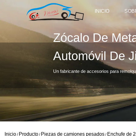
INICIO
SOB
Zócalo De Meta
Automóvil De J
Un fabricante de accesorios para remolque
Inicio
Producto
Piezas de camiones pesados
Enchufe de 2
/
/
/