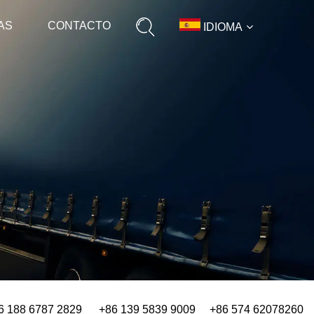
AS
CONTACTO
IDIOMA
6 188 6787 2829 +86 139 5839 9009 +86 574 62078260